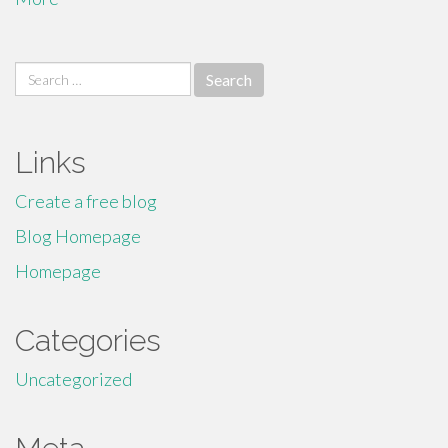
Search
for:
Links
Create a free blog
Blog Homepage
Homepage
Categories
Uncategorized